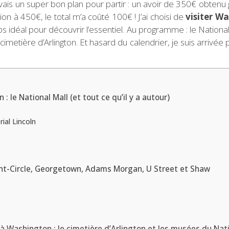
 j’avais un super bon plan pour partir : un avoir de 350€ obte
ion à 450€, le total m’a coûté 100€ ! J’ai choisi de
visiter W
temps idéal pour découvrir l’essentiel. Au programme : le Nati
 cimetière d’Arlington. Et hasard du calendrier, je suis arrivée p
: le National Mall (et tout ce qu’il y a autour)
al Lincoln
ont-Circle, Georgetown, Adams Morgan, U Street et Shaw
e à Washington : le cimetière d’Arlington et les musées du Nat