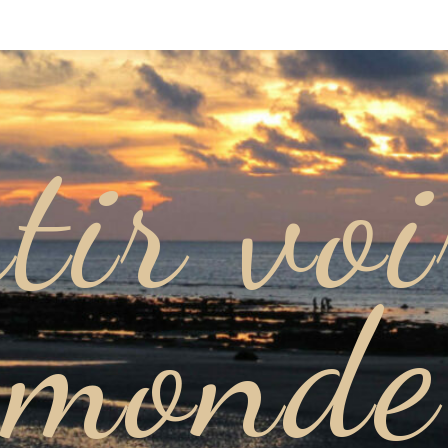
tir voi
monde