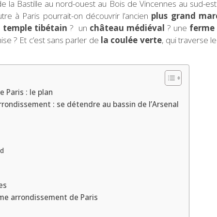
de la Bastille au nord-ouest au Bois de Vincennes au sud-est
tre à Paris pourrait-on découvrir l’ancien
plus grand marc
n
temple tibétain
? un
château médiéval
? une
ferme
se ? Et c’est sans parler de
la coulée verte
, qui traverse l
 Paris : le plan
rrondissement : se détendre au bassin de l’Arsenal
nd
es
2ème arrondissement de Paris