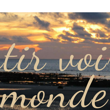
tir voi
monde