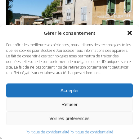
Gérer le consentement
Pour offrir les meilleures expériences, nous utilisons des technologies telles
que les cookies pour stocker et/ou accéder aux informations des appareils.
Le fait de consentir à ces technologies nous permettra de traiter des
données telles que le comportement de navigation ou les ID uniques sur ce
site. Le fait de ne pas consentir ou de retirer son consentement peut avoir
un effet négatif sur certaines caractéristiques et fonctions.
Accepter
Se détendre au lac de
Refuser
Sainte-Croix
Voir les préférences
Le lac de Sainte-Croix est un lac artificiel que l’on doit à
Politique de confidentialité
Politique de confidentialité
EDF. Il a en effet vu le jour en 1973, lors la construction