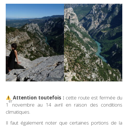
Attention toutefois :
cette route est fermée du
er
1
novembre au 14 avril en raison des conditions
climatiques.
Il faut également noter que certaines portions de la